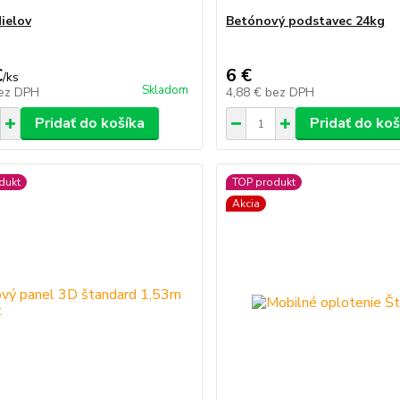
ielov
Betónový podstavec 24kg
€
6 €
/
ks
Skladom
ez DPH
4,88 €
bez DPH
Pridať do košíka
Pridať do koš
dukt
TOP produkt
Akcia