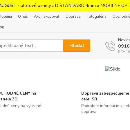
AUGUST - plotové panely 3D ŠTANDARD 4mm a MOBILNÉ OPL
lotenia
O nás
Ako nakupovať
Doprava
Fotogaléria
Obchodné
log
Neviet
Hľadať
0910
(Po-Pi
CHODNÉ CENY na
Dopravu zabezpečujeme 
panely 3D
celej SR.
odné ceny na vybrané
Podrobné informácie v sekc
doprava