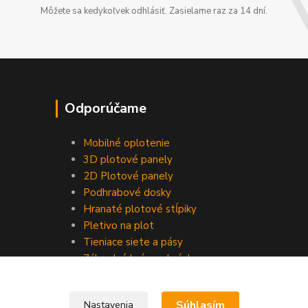
Môžete sa kedykoľvek odhlásiť. Zasielame raz za 14 dní.
Odporúčame
Mobilné oplotenie
3D plotové panely
2D Plotové panely
Podhrabové dosky
Hranaté plotové stĺpiky
Pletivo na plot
Tieniace siete a pásy
Záhradné brány a bránky
Súhlasím
Nastavenia