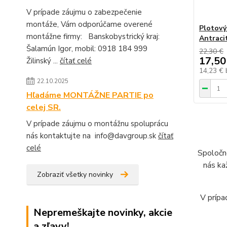
V prípade záujmu o zabezpečenie
montáže, Vám odporúčame overené
Plotový
montážne firmy: Banskobystrický kraj:
Antraci
Šalamún Igor, mobil: 0918 184 999
22,30 €
17,50
Žilinský ...
čítať celé
14,23 €
22.10.2025
Hľadáme MONTÁŽNE PARTIE po
celej SR.
V prípade záujmu o montážnu spoluprácu
nás kontaktujte na info@davgroup.sk
čítať
celé
Spoloč
nás ka
Zobraziť všetky novinky
V prípa
Nepremeškajte novinky, akcie
a zľavy!