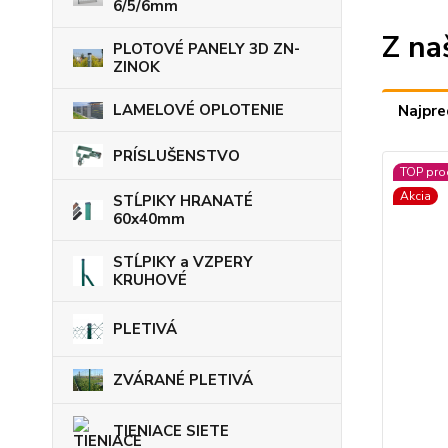
6/5/6mm
Z na
PLOTOVÉ PANELY 3D ZN-
ZINOK
LAMELOVÉ OPLOTENIE
Najpre
PRÍSLUŠENSTVO
TOP pro
Akcia
STĹPIKY HRANATÉ
60x40mm
STĹPIKY a VZPERY
KRUHOVÉ
PLETIVÁ
ZVÁRANÉ PLETIVÁ
TIENIACE SIETE