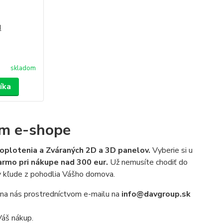
d
skladom
íka
om e-shope
oplotenia a Zváraných 2D a 3D panelov.
Vyberie si u
rmo pri nákupe nad 300 eur.
Už nemusíte chodiť do
v kľude z pohodlia Vášho domova.
a na nás prostredníctvom e-mailu na
info@davgroup.sk
Váš nákup.