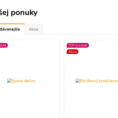
šej ponuky
dávanejšie
Akcia
dukt
TOP produkt
Akcia