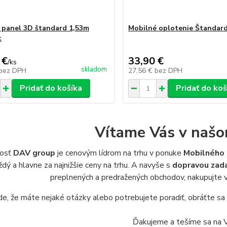
 panel 3D štandard 1,53m
Mobilné oplotenie Štandar
t
 €
33,90 €
/
ks
skladom
bez DPH
27,56 €
bez DPH
Pridať do košíka
Pridať do koš
Vítame Vás v naš
nosť
DAV group
je cenovým lídrom na trhu v ponuke
Mobilného 
ždý a hlavne za najnižšie ceny na trhu. A navyše s
dopravou zada
preplnených a predražených obchodov, nakupujte 
de, že máte nejaké otázky alebo potrebujete poradiť, obráťte s
Ďakujeme a tešíme sa na 