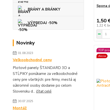
Spona d
BRÁNY A BRÁNKY
1,50 
VÝPREDAJ -50%
1,22 €
b
Novinky
TOP pro
01.08.2023
Akcia
Veľkoobchodné ceny
Plotové panely ŠTANDARD 3D a
STĹPIKY ponúkame za veľkoobchodné
ceny pre všetkých: pre firmy, mestá aj
súkromné osoby dodanie po celom
Slovensku d...
čítať celé
30.07.2025
Montáž