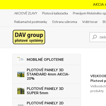
AKCIA 
AKCIOVÉ ZĽAVY
Plotová kalkulačka
Prenájom Mobilného op
Reklamačné podmienky
Ochrana súkromia
Vrátiť tovar
B
MOBILNÉ OPLOTENIE
PLOTOVÉ PANELY 3D
ŠTANDARD 4mm AKCIA-
VEĽKOOB
20%
Plotové 
Veľkoobch
PLOTOVÉ PANELY 3D
produkty
SUPER 5mm
PLOTOVÉ PANELY 2D