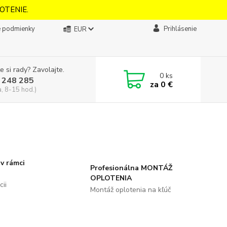
OTENIE.
 podmienky
Prihlásenie
EUR
e si rady? Zavolajte.
0
ks
 248 285
za
0 €
a, 8-15 hod.)
v rámci
Profesionálna MONTÁŽ
OPLOTENIA
ii
Montáž oplotenia na kľúč