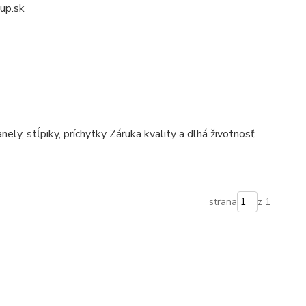
up.sk
y, stĺpiky, príchytky Záruka kvality a dlhá životnosť
strana
z 1