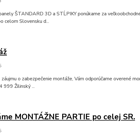
3
panely ŠTANDARD 3D a STĹPIKY ponúkame za veľkoobchodné cen
o celom Slovensku d...
áž
5
e záujmu o zabezpečenie montáže, Vám odporúčame overené montá
999 Žilinský ...
áme MONTÁŽNE PARTIE po celej SR.
5