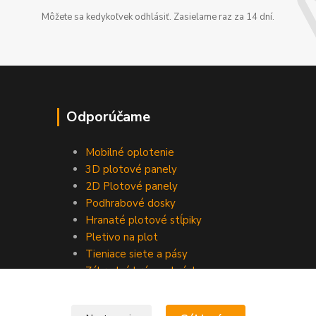
Môžete sa kedykoľvek odhlásiť. Zasielame raz za 14 dní.
Odporúčame
Mobilné oplotenie
3D plotové panely
2D Plotové panely
Podhrabové dosky
Hranaté plotové stĺpiky
Pletivo na plot
Tieniace siete a pásy
Záhradné brány a bránky