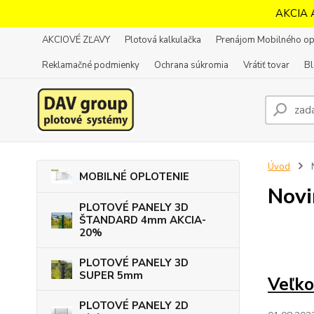
AKCIA 
AKCIOVÉ ZĽAVY
Plotová kalkulačka
Prenájom Mobilného op
Reklamačné podmienky
Ochrana súkromia
Vrátiť tovar
B
Úvod
MOBILNÉ OPLOTENIE
Novi
PLOTOVÉ PANELY 3D
ŠTANDARD 4mm AKCIA-
20%
PLOTOVÉ PANELY 3D
SUPER 5mm
Veľk
PLOTOVÉ PANELY 2D