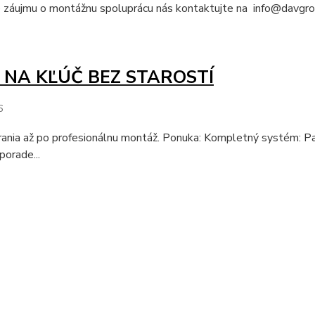
e záujmu o montážnu spoluprácu nás kontaktujte na info@davgro
 NA KĽÚČ BEZ STAROSTÍ
6
nia až po profesionálnu montáž. Ponuka: Kompletný systém: Panel
orade...