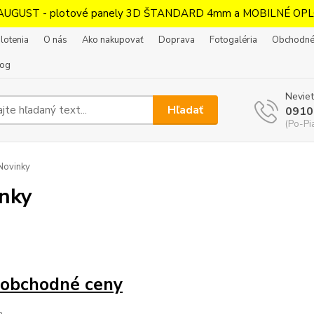
AUGUST - plotové panely 3D ŠTANDARD 4mm a MOBILNÉ OPL
lotenia
O nás
Ako nakupovať
Doprava
Fotogaléria
Obchodné
log
Neviet
Hľadať
0910
(Po-Pi
Novinky
nky
oobchodné ceny