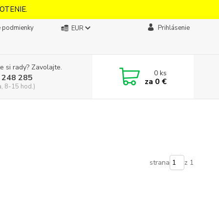
OTENIE.
 podmienky
Prihlásenie
EUR
e si rady? Zavolajte.
0
ks
 248 285
za
0 €
a, 8-15 hod.)
strana
z 1