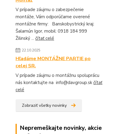
V prípade záujmu o zabezpečenie
montáže, Vám odporúčame overené
montážne firmy: Banskobystrický kraj:
Šalamún Igor, mobil: 0918 184 999
Žilinský ...
čítať celé
22.10.2025
Hľadáme MONTÁŽNE PARTIE po
celej SR.
V prípade záujmu o montážnu spoluprácu
nás kontaktujte na info@davgroup.sk
čítať
celé
Zobraziť všetky novinky
Nepremeškajte novinky, akcie