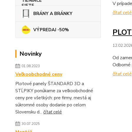
V prípad
čítať celé
BRÁNY A BRÁNKY
VÝPREDAJ -50%
PLOT
12.02.202
Novinky
Od zamera
Odborné p
01.08.2023
čítať celé
Veľkoobchodné ceny
Plotové panely ŠTANDARD 3D a
STĹPIKY ponúkame za veľkoobchodné
ceny pre všetkých: pre firmy, mestá aj
súkromné osoby dodanie po celom
Slovensku d...
čítať celé
30.07.2025
Montáž