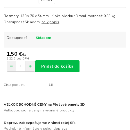
Rozmery: 130 x 70 x 54 mmHrúbka plechu : 3 mmHmotnosť: 0,33 kg
Dostupnosť:Skladom
celý popis
Dostupnosť
Skladom
1,50 €
/
ks
1,22 €
bez DPH
Pridať do košíka
Číslo produktu:
16
VEĽKOOBCHODNÉ CENY na Plotové panely 3D
Veľkoobchodné ceny na vybrané produkty
Dopravu zabezpečujeme v rámci celej SR.
Podrobné informácie v sekcii doprava