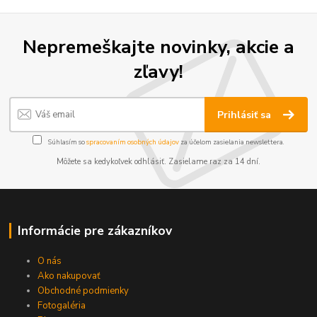
Nepremeškajte novinky, akcie a
zľavy!
Prihlásiť sa
Súhlasím so
spracovaním osobných údajov
za účelom zasielania newslettera.
Môžete sa kedykoľvek odhlásiť. Zasielame raz za 14 dní.
Informácie pre zákazníkov
O nás
Ako nakupovať
Obchodné podmienky
Fotogaléria