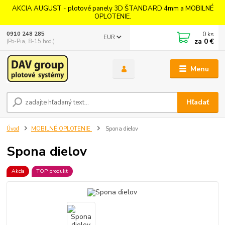
AKCIA AUGUST - plotové panely 3D ŠTANDARD 4mm a MOBILNÉ
OPLOTENIE.
0
ks
0910 248 285
EUR
za
0 €
(Po-Pia, 8-15 hod.)
Menu
Hľadať
Úvod
MOBILNÉ OPLOTENIE
Spona dielov
Spona dielov
Akcia
TOP produkt