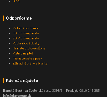
Blog
Odporúčame
Mobilné oplotenie
3D plotové panely
2D Plotové panely
Podhrabové dosky
Hranaté plotové stĺpiky
Pletivo na plot
Tieniace siete a pásy
Záhradné brány a bránky
Kde nás nájdete
Banská Bystrica
Zvolenská cesta 3398/6. - Predajňa 0910 248 285
info@davgroup.sk