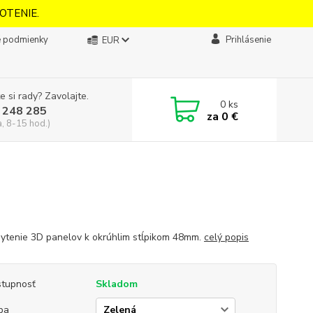
OTENIE.
 podmienky
Prihlásenie
EUR
e si rady? Zavolajte.
0
ks
 248 285
za
0 €
a, 8-15 hod.)
ytenie 3D panelov k okrúhlim stĺpikom 48mm.
celý popis
tupnosť
Skladom
ba