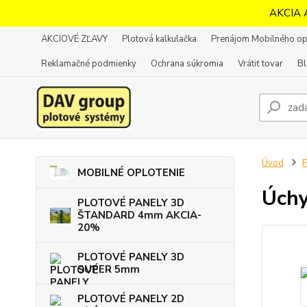
AKCIA 
AKCIOVÉ ZĽAVY
Plotová kalkulačka
Prenájom Mobilného op
Reklamačné podmienky
Ochrana súkromia
Vrátiť tovar
B
Úvod
MOBILNÉ OPLOTENIE
Úchy
PLOTOVÉ PANELY 3D
ŠTANDARD 4mm AKCIA-
20%
PLOTOVÉ PANELY 3D
SUPER 5mm
PLOTOVÉ PANELY 2D