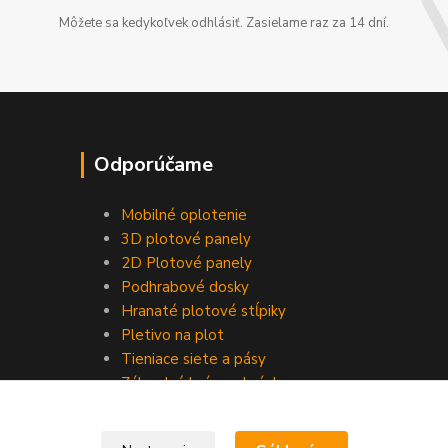
Môžete sa kedykoľvek odhlásiť. Zasielame raz za 14 dní.
Odporúčame
Mobilné oplotenie
3D plotové panely
2D Plotové panely
Podhrabové dosky
Hranaté plotové stĺpiky
Pletivo na plot
Tieniace siete a pásy
Záhradné brány a bránky