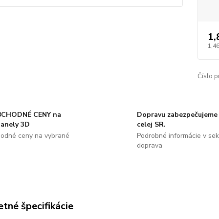
1,
1,46
Číslo p
CHODNÉ CENY na
Dopravu zabezpečujeme 
panely 3D
celej SR.
odné ceny na vybrané
Podrobné informácie v sekc
doprava
tné špecifikácie