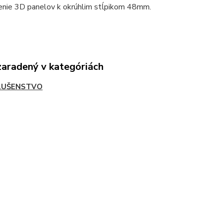
enie 3D panelov k okrúhlim stĺpikom 48mm.
zaradený v kategóriách
LUŠENSTVO