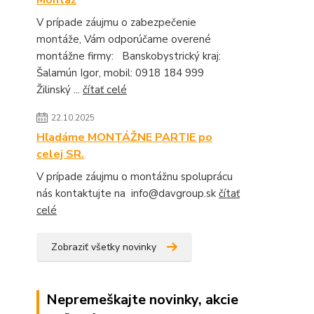
V prípade záujmu o zabezpečenie
montáže, Vám odporúčame overené
montážne firmy: Banskobystrický kraj:
Šalamún Igor, mobil: 0918 184 999
Žilinský ...
čítať celé
22.10.2025
Hľadáme MONTÁŽNE PARTIE po
celej SR.
V prípade záujmu o montážnu spoluprácu
nás kontaktujte na info@davgroup.sk
čítať
celé
Zobraziť všetky novinky
Nepremeškajte novinky, akcie