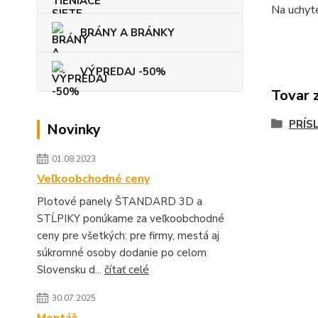
Na uchyt
BRÁNY A BRÁNKY
VÝPREDAJ -50%
Tovar 
PRÍS
Novinky
01.08.2023
Veľkoobchodné ceny
Plotové panely ŠTANDARD 3D a
STĹPIKY ponúkame za veľkoobchodné
ceny pre všetkých: pre firmy, mestá aj
súkromné osoby dodanie po celom
Slovensku d...
čítať celé
30.07.2025
Montáž