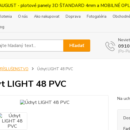
AUGUST - plotové panely 3D ŠTANDARD 4mm a MOBILNÉ OPL
lotenia
O nás
Ako nakupovať
Doprava
Fotogaléria
Obchodné
log
Neviet
Hľadať
0910
(Po-Pi
PRÍSLUŠENSTVO
Úchyt LIGHT 48 PVC
t LIGHT 48 PVC
Na uch
Dos
Far