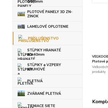
6/5/6mm
PLOTOVÉ PANELY 3D ZN-
ZINOK
LAMELOVÉ OPLOTENIE
PRÍSLUŠENSTVO
STĹPIKY HRANATÉ
60x40mm
VEĽKOOB
Plotové 
STĹPIKY a VZPERY
Veľkoobch
KRUHOVÉ
produkty
PLETIVÁ
ZVÁRANÉ PLETIVÁ
Komple
TIENIACE SIETE