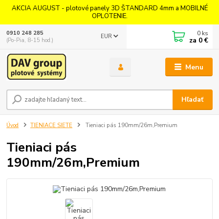
AKCIA AUGUST - plotové panely 3D ŠTANDARD 4mm a MOBILNÉ
OPLOTENIE.
0
ks
0910 248 285
EUR
za
0 €
(Po-Pia, 8-15 hod.)
Menu
Hľadať
Úvod
TIENIACE SIETE
Tieniaci pás 190mm/26m,Premium
Tieniaci pás
190mm/26m,Premium