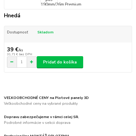
Hnedá
Dostupnosť
Skladom
39 €
/
ks
31,71 €
bez DPH
Pridať do košíka
VEĽKOOBCHODNÉ CENY na Plotové panely 3D
Veľkoobchodné ceny na vybrané produkty
Dopravu zabezpečujeme v rámci celej SR.
Podrobné informácie v sekcii doprava
Profesionálna MONTÁŽ OPLOTENIA