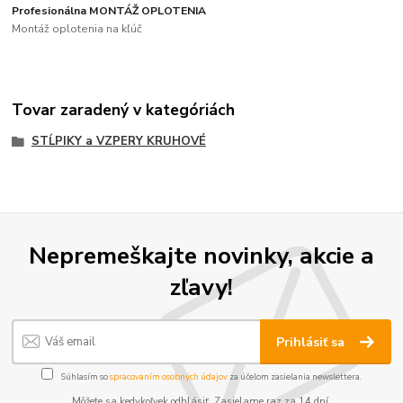
Profesionálna MONTÁŽ OPLOTENIA
Montáž oplotenia na kľúč
Tovar zaradený v kategóriách
STĹPIKY a VZPERY KRUHOVÉ
Nepremeškajte novinky, akcie a
zľavy!
Prihlásiť sa
Súhlasím so
spracovaním osobných údajov
za účelom zasielania newslettera.
Môžete sa kedykoľvek odhlásiť. Zasielame raz za 14 dní.