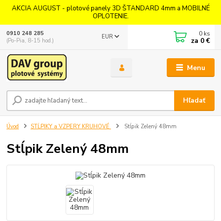
AKCIA AUGUST - plotové panely 3D ŠTANDARD 4mm a MOBILNÉ
OPLOTENIE.
0
ks
0910 248 285
EUR
za
0 €
(Po-Pia, 8-15 hod.)
Menu
Hľadať
Úvod
STĹPIKY a VZPERY KRUHOVÉ
Stĺpik Zelený 48mm
Stĺpik Zelený 48mm