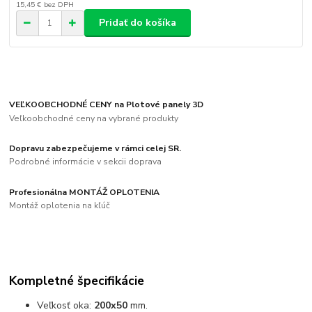
15,45 €
bez DPH
Pridať do košíka
VEĽKOOBCHODNÉ CENY na Plotové panely 3D
Veľkoobchodné ceny na vybrané produkty
Dopravu zabezpečujeme v rámci celej SR.
Podrobné informácie v sekcii doprava
Profesionálna MONTÁŽ OPLOTENIA
Montáž oplotenia na kľúč
Kompletné špecifikácie
Veľkosť oka:
200x50
mm.