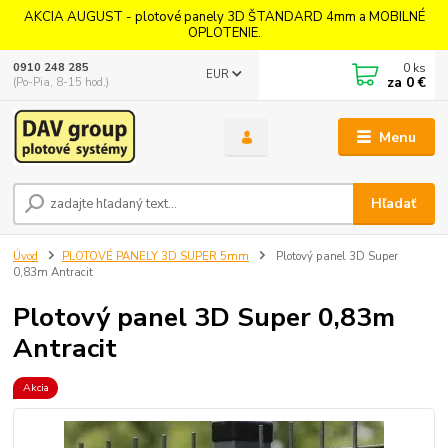
AKCIA AUGUST - plotové panely 3D ŠTANDARD 4mm a MOBILNÉ
OPLOTENIE.
0
ks
0910 248 285
EUR
za
0 €
(Po-Pia, 8-15 hod.)
Menu
Hľadať
Úvod
PLOTOVÉ PANELY 3D SUPER 5mm
Plotový panel 3D Super
0,83m Antracit
Plotový panel 3D Super 0,83m
Antracit
Akcia