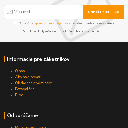
Prihlásiť sa
Súhlasím so
spracovaním osobných údajov
za účelom zasielania newslettera.
Môžete sa kedykoľvek odhlásiť. Zasielame raz za 14 dní.
Informácie pre zákazníkov
O nás
Ako nakupovať
Obchodné podmienky
Fotogaléria
Blog
Odporúčame
Mobilné oplotenie