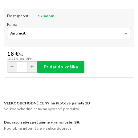
Dostupnosť
Skladom
Farba
16 €
/
ks
13,01 €
bez DPH
Pridať do košíka
VEĽKOOBCHODNÉ CENY na Plotové panely 3D
Veľkoobchodné ceny na vybrané produkty
Dopravu zabezpečujeme v rámci celej SR.
Podrobné informácie v sekcii doprava