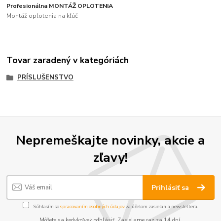
Profesionálna MONTÁŽ OPLOTENIA
Montáž oplotenia na kľúč
Tovar zaradený v kategóriách
PRÍSLUŠENSTVO
Nepremeškajte novinky, akcie a
zľavy!
Prihlásiť sa
Súhlasím so
spracovaním osobných údajov
za účelom zasielania newslettera.
Môžete sa kedykoľvek odhlásiť. Zasielame raz za 14 dní.