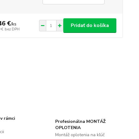
46 €
/
ks
Pridať do košíka
 €
bez DPH
v rámci
Profesionálna MONTÁŽ
OPLOTENIA
ii
Montáž oplotenia na kľúč