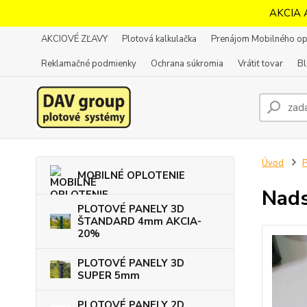
AKCIA 
AKCIOVÉ ZĽAVY
Plotová kalkulačka
Prenájom Mobilného op
Reklamačné podmienky
Ochrana súkromia
Vrátiť tovar
B
Úvod
MOBILNÉ OPLOTENIE
Nads
PLOTOVÉ PANELY 3D
ŠTANDARD 4mm AKCIA-
20%
PLOTOVÉ PANELY 3D
SUPER 5mm
PLOTOVÉ PANELY 2D