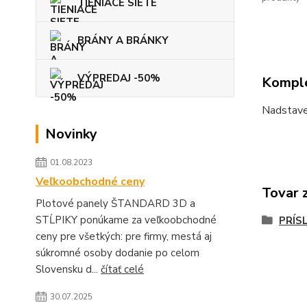
TIENIACE SIETE
BRÁNY A BRÁNKY
VÝPREDAJ -50%
Komple
Nadstavec
Novinky
01.08.2023
Veľkoobchodné ceny
Tovar 
Plotové panely ŠTANDARD 3D a
STĹPIKY ponúkame za veľkoobchodné
PRÍS
ceny pre všetkých: pre firmy, mestá aj
súkromné osoby dodanie po celom
Slovensku d...
čítať celé
30.07.2025