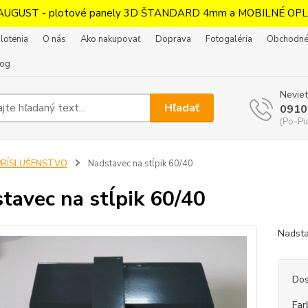
AUGUST - plotové panely 3D ŠTANDARD 4mm a MOBILNÉ OPL
lotenia
O nás
Ako nakupovať
Doprava
Fotogaléria
Obchodné
log
Neviet
Hľadať
0910
(Po-Pi
PRÍSLUŠENSTVO
Nadstavec na stĺpik 60/40
tavec na stĺpik 60/40
Nadsta
Dos
Far