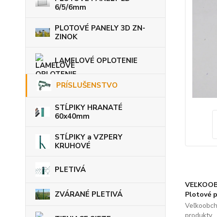
6/5/6mm
PLOTOVÉ PANELY 3D ZN-
ZINOK
LAMELOVÉ OPLOTENIE
PRÍSLUŠENSTVO
STĹPIKY HRANATÉ
60x40mm
STĹPIKY a VZPERY
KRUHOVÉ
PLETIVÁ
VEĽKOOB
ZVÁRANÉ PLETIVÁ
Plotové 
Veľkoobch
produkty