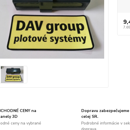
9,
7,69
CHODNÉ CENY na
Dopravu zabezpečujeme 
panely 3D
celej SR.
odné ceny na vybrané
Podrobné informácie v sekc
doprava