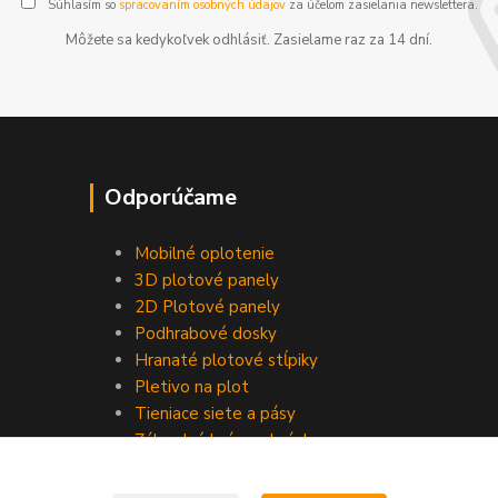
Súhlasím so
spracovaním osobných údajov
za účelom zasielania newslettera.
Môžete sa kedykoľvek odhlásiť. Zasielame raz za 14 dní.
Odporúčame
Mobilné oplotenie
3D plotové panely
2D Plotové panely
Podhrabové dosky
Hranaté plotové stĺpiky
Pletivo na plot
Tieniace siete a pásy
Záhradné brány a bránky