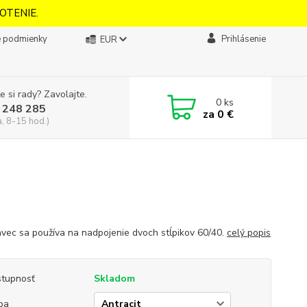
OTENIE.
 podmienky
Prihlásenie
EUR
e si rady? Zavolajte.
0
ks
 248 285
za
0 €
a, 8-15 hod.)
vec sa používa na nadpojenie dvoch stĺpikov 60/40.
celý popis
tupnosť
Skladom
ba