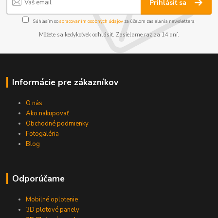
Prihlásiť sa
Súhlasím so
spracovaním osobných údajov
za účelom zasielania newslettera.
Môžete sa kedykoľvek odhlásiť. Zasielame raz za 14 dní.
Informácie pre zákazníkov
O nás
Ako nakupovať
Obchodné podmienky
Fotogaléria
Blog
Odporúčame
Mobilné oplotenie
3D plotové panely