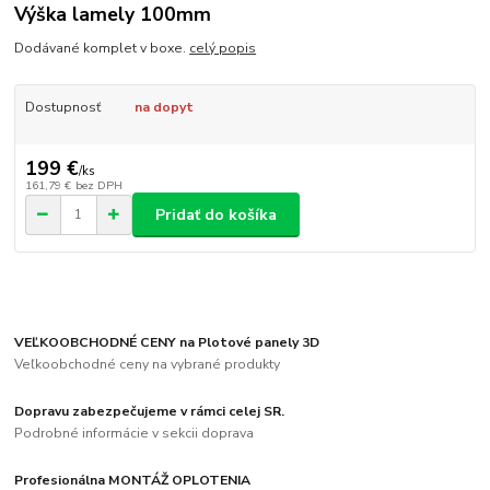
Výška lamely 100mm
Dodávané komplet v boxe.
celý popis
Dostupnosť
na dopyt
199 €
/
ks
161,79 €
bez DPH
Pridať do košíka
VEĽKOOBCHODNÉ CENY na Plotové panely 3D
Veľkoobchodné ceny na vybrané produkty
Dopravu zabezpečujeme v rámci celej SR.
Podrobné informácie v sekcii doprava
Profesionálna MONTÁŽ OPLOTENIA