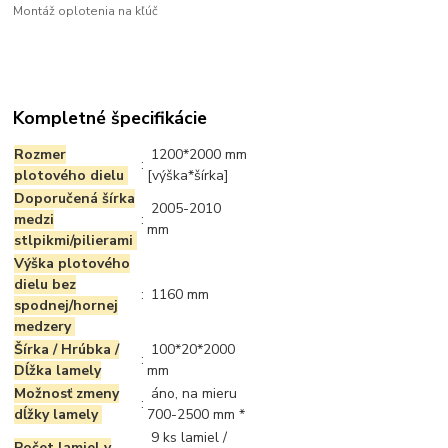
Montáž oplotenia na kľúč
Kompletné špecifikácie
Rozmer
1200*2000 mm
:
plotového dielu
[výška*šírka]
Doporučená šírka
2005-2010
medzi
:
mm
stlpikmi/pilierami
Výška plotového
dielu bez
:
1160 mm
spodnej/hornej
medzery
Šírka / Hrúbka /
100*20*2000
:
Dĺžka lamely
mm
Možnosť zmeny
áno, na mieru
:
dĺžky lamely
700-2500 mm *
9 ks lamiel /
Počet lamiel v