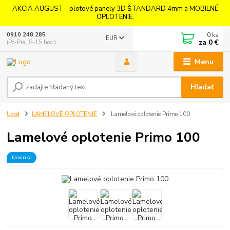
AKCIA AUGUST - plotové panely 3D ŠTANDARD 4mm a MOBILNÉ
OPLOTENIE.
0
ks
0910 248 285
EUR
za
0 €
(Po-Pia, 8-15 hod.)
Menu
Hľadať
Úvod
LAMELOVÉ OPLOTENIE
Lamelové oplotenie Primo 100
Lamelové oplotenie Primo 100
Novinka