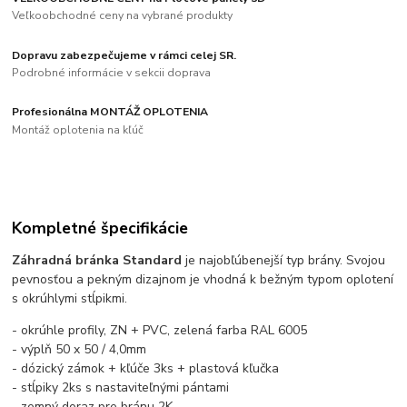
Veľkoobchodné ceny na vybrané produkty
Dopravu zabezpečujeme v rámci celej SR.
Podrobné informácie v sekcii doprava
Profesionálna MONTÁŽ OPLOTENIA
Montáž oplotenia na kľúč
Kompletné špecifikácie
Záhradná bránka Standard
je najobľúbenejší typ brány. Svojou
pevnosťou a pekným dizajnom je vhodná k bežným typom oplotení
s okrúhlymi stĺpikmi.
- okrúhle profily, ZN + PVC, zelená farba RAL 6005
- výplň 50 x 50 / 4,0mm
- dózický zámok + kľúče 3ks + plastová kľučka
- stĺpiky 2ks s nastaviteľnými pántami
- zemný doraz pre bránu 2K