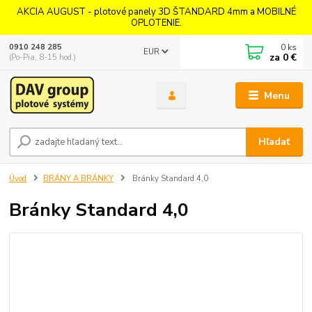
AKCIA AUGUST - plotové panely 3D ŠTANDARD 4mm a MOBILNÉ
OPLOTENIE.
0
ks
0910 248 285
EUR
za
0 €
(Po-Pia, 8-15 hod.)
Menu
Hľadať
Úvod
BRÁNY A BRÁNKY
Bránky Standard 4,0
Bránky Standard 4,0