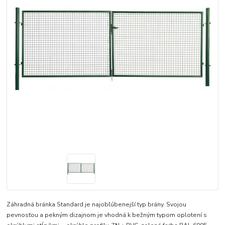
Záhradná bránka Standard je najobľúbenejší typ brány. Svojou
pevnosťou a pekným dizajnom je vhodná k bežným typom oplotení s