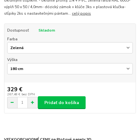
okrúhlymi stĺpikmi. - okrúhle profily, ZN + PVC, zelená farba RAL 6005-
výplň 50 x 50 / 4,0mm- dózický zámok + kľúče 3ks + plastová kľučka-
stĺpiky 2ks s nastaviteľnými pántam...
celý popis
Dostupnosť
Skladom
Farba
Výška
329 €
267,48 €
bez DPH
Pridať do košíka
VEĽKOOBCHODNÉ CENY na Plotové panely 3D