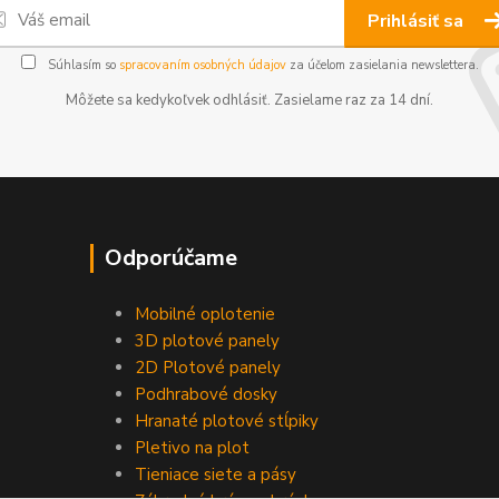
Prihlásiť sa
Súhlasím so
spracovaním osobných údajov
za účelom zasielania newslettera.
Môžete sa kedykoľvek odhlásiť. Zasielame raz za 14 dní.
Odporúčame
Mobilné oplotenie
3D plotové panely
2D Plotové panely
Podhrabové dosky
Hranaté plotové stĺpiky
Pletivo na plot
Tieniace siete a pásy