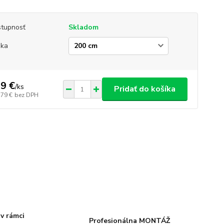
tupnosť
Skladom
ška
9 €
/
ks
Pridať do košíka
,79 €
bez DPH
v rámci
Profesionálna MONTÁŽ