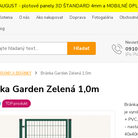
AUGUST - plotové panely 3D ŠTANDARD 4mm a MOBILNÉ OPL
lotenia
O nás
Ako nakupovať
Doprava
Fotogaléria
Obchodné
log
Neviet
Hľadať
0910
(Po-Pi
BRÁNY A BRÁNKY
Bránka Garden Zelená 1,0m
ka Garden Zelená 1,0m
TOP produkt
Bránka
je vyr
+ PVC
- nast
40x40