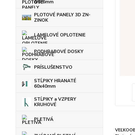
6/5/6mm
PLOTOVÉ PANELY 3D ZN-
ZINOK
LAMELOVÉ OPLOTENIE
PODHRABOVÉ DOSKY
PRÍSLUŠENSTVO
STĹPIKY HRANATÉ
60x40mm
STĹPIKY a VZPERY
KRUHOVÉ
PLETIVÁ
VEĽKOOB