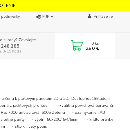
OTENIE.
 podmienky
Prihlásenie
EUR
e si rady? Zavolajte.
0
ks
 248 285
za
0 €
a, 8-15 hod.)
 určená k plotovým panelom 2D a 3D. Dostupnosť:Skladom -
obená z jacklových profilov - kvalitná povrchová úprava Zn
, Ral 7016 antracitová, 6005 Zelená - uzamykanie FAB
aviteľné pánty - výplň 50x200/ 5/4/5mm - krídlo bránky
mm - stĺpik...
celý popis