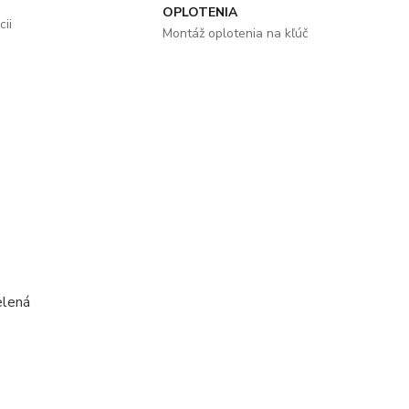
OPLOTENIA
ii
Montáž oplotenia na kľúč
elená