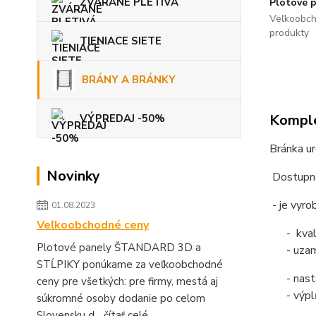
ZVÁRANÉ PLETIVÁ
Plotové 
Veľkoobch
produkty
TIENIACE SIETE
BRÁNY A BRÁNKY
Komple
VÝPREDAJ -50%
Bránka u
Novinky
Dostupn
- je vyro
01.08.2023
Veľkoobchodné ceny
- kvalit
Plotové panely ŠTANDARD 3D a
- uzamy
STĹPIKY ponúkame za veľkoobchodné
- nasta
ceny pre všetkých: pre firmy, mestá aj
- výplň
súkromné osoby dodanie po celom
Slovensku d...
čítať celé