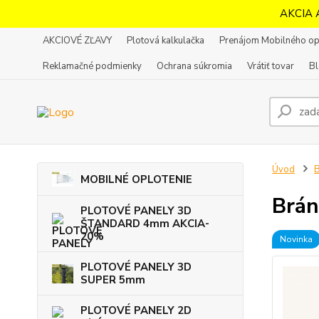
AKCIA 
AKCIOVÉ ZĽAVY
Plotová kalkulačka
Prenájom Mobilného op
Reklamačné podmienky
Ochrana súkromia
Vrátiť tovar
B
Úvod
MOBILNÉ OPLOTENIE
Brán
PLOTOVÉ PANELY 3D
ŠTANDARD 4mm AKCIA-
20%
Novinka
PLOTOVÉ PANELY 3D
SUPER 5mm
PLOTOVÉ PANELY 2D