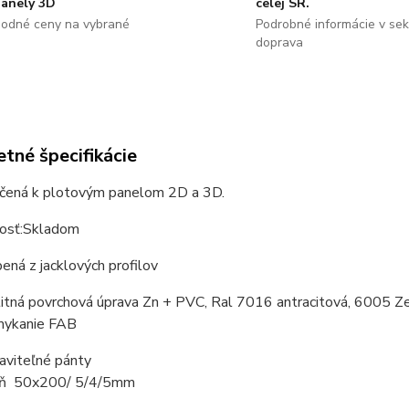
panely 3D
celej SR.
odné ceny na vybrané
Podrobné informácie v sekc
doprava
tné špecifikácie
rčená k plotovým panelom 2D a 3D.
osť:Skladom
bená z jacklových profilov
ná povrchová úprava Zn + PVC, Ral 7016 antracitová, 6005 Z
kanie FAB
viteľné pánty
 50x200/ 5/4/5mm