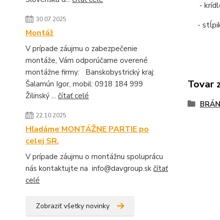
- krídl
30.07.2025
- stĺpi
Montáž
V prípade záujmu o zabezpečenie
montáže, Vám odporúčame overené
montážne firmy: Banskobystrický kraj:
Tovar 
Šalamún Igor, mobil: 0918 184 999
Žilinský ...
čítať celé
BRÁN
22.10.2025
Hľadáme MONTÁŽNE PARTIE po
celej SR.
V prípade záujmu o montážnu spoluprácu
nás kontaktujte na info@davgroup.sk
čítať
celé
Zobraziť všetky novinky