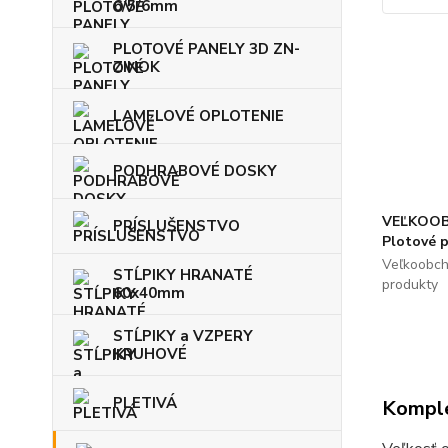
6/5/6mm
PLOTOVÉ PANELY 3D ZN-
ZINOK
LAMELOVÉ OPLOTENIE
PODHRABOVÉ DOSKY
VEĽKOOB
PRÍSLUŠENSTVO
Plotové 
Veľkoobch
STĹPIKY HRANATÉ
produkty
60x40mm
STĹPIKY a VZPERY
KRUHOVÉ
PLETIVÁ
Komple