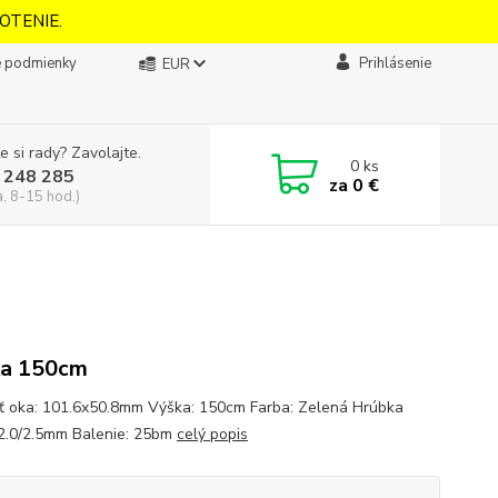
OTENIE.
 podmienky
Prihlásenie
EUR
e si rady? Zavolajte.
0
ks
 248 285
za
0 €
a, 8-15 hod.)
ka 150cm
ť oka: 101.6x50.8mm Výška: 150cm Farba: Zelená Hrúbka
 2.0/2.5mm Balenie: 25bm
celý popis