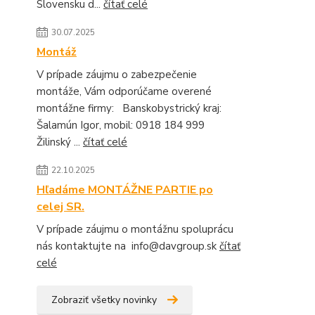
Slovensku d...
čítať celé
30.07.2025
Montáž
V prípade záujmu o zabezpečenie
montáže, Vám odporúčame overené
montážne firmy: Banskobystrický kraj:
Šalamún Igor, mobil: 0918 184 999
Žilinský ...
čítať celé
22.10.2025
Hľadáme MONTÁŽNE PARTIE po
celej SR.
V prípade záujmu o montážnu spoluprácu
nás kontaktujte na info@davgroup.sk
čítať
celé
Zobraziť všetky novinky