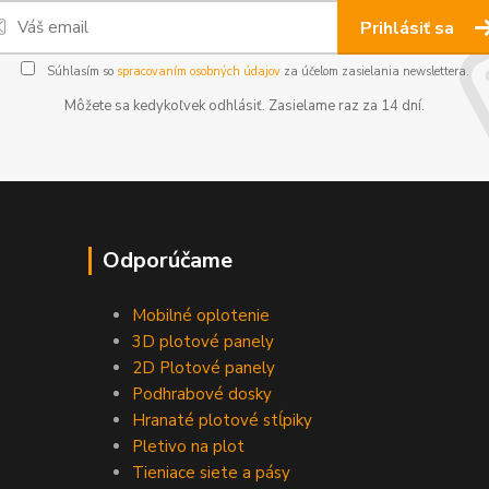
Prihlásiť sa
Súhlasím so
spracovaním osobných údajov
za účelom zasielania newslettera.
Môžete sa kedykoľvek odhlásiť. Zasielame raz za 14 dní.
Odporúčame
Mobilné oplotenie
3D plotové panely
2D Plotové panely
Podhrabové dosky
Hranaté plotové stĺpiky
Pletivo na plot
Tieniace siete a pásy