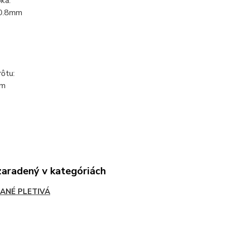
ka:
0.8mm
ôtu:
mm
zaradený v kategóriách
ANÉ PLETIVÁ