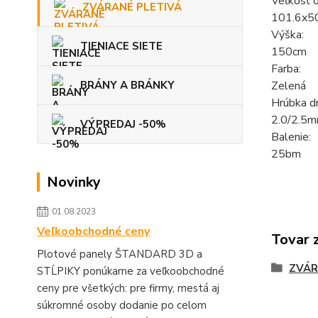
Veľkosť o
ZVÁRANÉ PLETIVÁ
101.6x5
Výška:
TIENIACE SIETE
150cm
Farba:
Zelená
BRÁNY A BRÁNKY
Hrúbka dr
2.0/2.5
VÝPREDAJ -50%
Balenie:
25bm
Novinky
01.08.2023
Veľkoobchodné ceny
Tovar 
Plotové panely ŠTANDARD 3D a
ZVÁR
STĹPIKY ponúkame za veľkoobchodné
ceny pre všetkých: pre firmy, mestá aj
súkromné osoby dodanie po celom