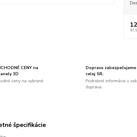
Dos
12
97,
CHODNÉ CENY na
Dopravu zabezpečujeme 
panely 3D
celej SR.
odné ceny na vybrané
Podrobné informácie v sekc
doprava
tné špecifikácie