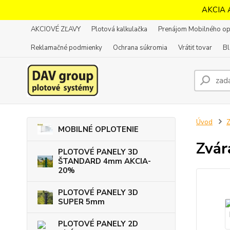
AKCIA 
AKCIOVÉ ZĽAVY
Plotová kalkulačka
Prenájom Mobilného op
Reklamačné podmienky
Ochrana súkromia
Vrátiť tovar
B
Úvod
MOBILNÉ OPLOTENIE
Zvár
PLOTOVÉ PANELY 3D
ŠTANDARD 4mm AKCIA-
20%
PLOTOVÉ PANELY 3D
SUPER 5mm
PLOTOVÉ PANELY 2D