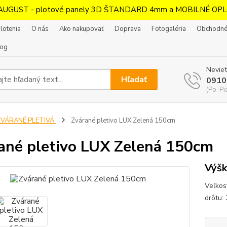
AUGUST - plotové panely 3D ŠTANDARD 4mm a MOBILNÉ OPL
lotenia
O nás
Ako nakupovať
Doprava
Fotogaléria
Obchodné
log
Neviet
Hľadať
0910
(Po-Pi
ZVÁRANÉ PLETIVÁ
Zvárané pletivo LUX Zelená 150cm
ané pletivo LUX Zelená 150cm
Výš
Veľkos
drôtu: