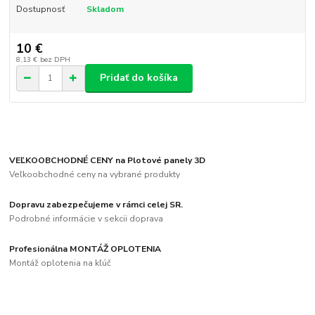
Dostupnosť
Skladom
10 €
8,13 €
bez DPH
Pridať do košíka
VEĽKOOBCHODNÉ CENY na Plotové panely 3D
Veľkoobchodné ceny na vybrané produkty
Dopravu zabezpečujeme v rámci celej SR.
Podrobné informácie v sekcii doprava
Profesionálna MONTÁŽ OPLOTENIA
Montáž oplotenia na kľúč