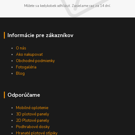
Môžete sa kedykoľvek odhlásiť. Zasielame raz za 14 dní.
Informácie pre zákazníkov
O nás
Ako nakupovať
Obchodné podmienky
Fotogaléria
Blog
Odporúčame
Mobilné oplotenie
3D plotové panely
2D Plotové panely
Podhrabové dosky
Hranaté plotové stĺpiky