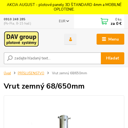
AKCIA AUGUST - plotové panely 3D ŠTANDARD 4mm a MOBILNÉ
OPLOTENIE.
0
ks
0910 248 285
EUR
za
0 €
(Po-Pia, 8-15 hod.)
Menu
Hľadať
Úvod
PRÍSLUŠENSTVO
Vrut zemný 68/650mm
Vrut zemný 68/650mm