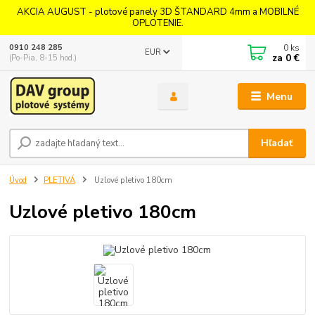
AKCIA AUGUST - plotové panely 3D ŠTANDARD 4mm a MOBILNÉ
OPLOTENIE.
0
ks
0910 248 285
EUR
za
0 €
(Po-Pia, 8-15 hod.)
Menu
Hľadať
Úvod
PLETIVÁ
Uzlové pletivo 180cm
Uzlové pletivo 180cm