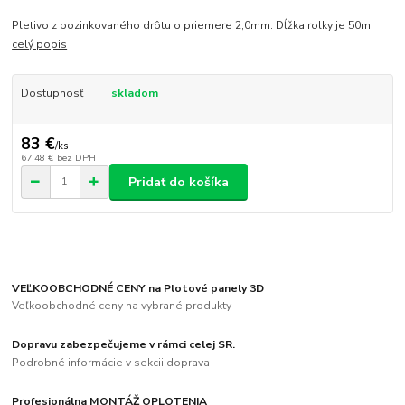
Pletivo z pozinkovaného drôtu o priemere 2,0mm. Dĺžka rolky je 50m.
celý popis
Dostupnosť
skladom
83 €
/
ks
67,48 €
bez DPH
Pridať do košíka
VEĽKOOBCHODNÉ CENY na Plotové panely 3D
Veľkoobchodné ceny na vybrané produkty
Dopravu zabezpečujeme v rámci celej SR.
Podrobné informácie v sekcii doprava
Profesionálna MONTÁŽ OPLOTENIA