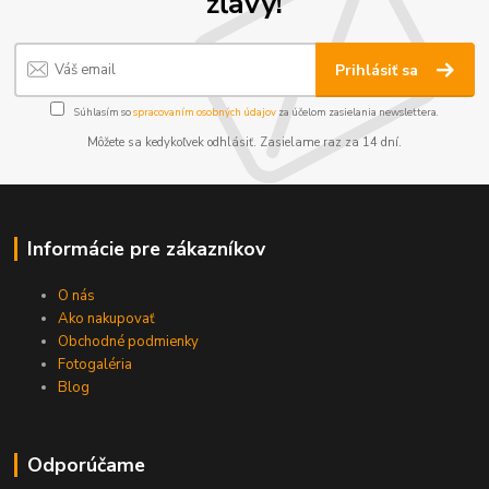
zľavy!
Prihlásiť sa
Súhlasím so
spracovaním osobných údajov
za účelom zasielania newslettera.
Môžete sa kedykoľvek odhlásiť. Zasielame raz za 14 dní.
Informácie pre zákazníkov
O nás
Ako nakupovať
Obchodné podmienky
Fotogaléria
Blog
Odporúčame