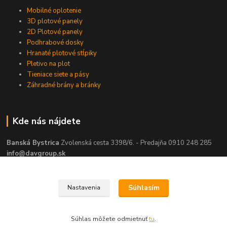
Mobilné oplotenie
3D plotové panely
2D Plotové panely
Podhrabové dosky
Hranaté plotové stĺpiky
Pletivo na plot
Tieniace siete a pásy
Záhradné brány a bránky
Kde nás nájdete
Banská Bystrica
Zvolenská cesta 3398/6. - Predajňa 0910 248 285
info@davgroup.sk
Súhlasím
Nastavenia
DAV group | Overený partner pre oplotenie vášho domu
Súhlas môžete odmietnuť
tu
.
Vytvorené na
Eshop-rychlo.sk