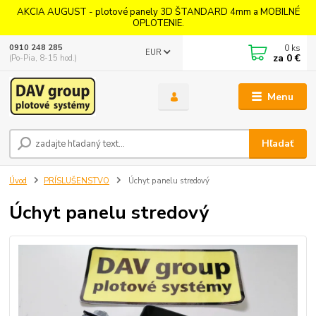
AKCIA AUGUST - plotové panely 3D ŠTANDARD 4mm a MOBILNÉ
OPLOTENIE.
0
ks
0910 248 285
EUR
za
0 €
(Po-Pia, 8-15 hod.)
Menu
Hľadať
Úvod
PRÍSLUŠENSTVO
Úchyt panelu stredový
Úchyt panelu stredový