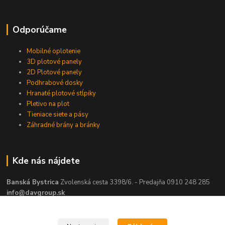
Odporúčame
Mobilné oplotenie
3D plotové panely
2D Plotové panely
Podhrabové dosky
Hranaté plotové stĺpiky
Pletivo na plot
Tieniace siete a pásy
Záhradné brány a bránky
Kde nás nájdete
Banská Bystrica
Zvolenská cesta 3398/6. - Predajňa 0910 248 285
info@davgroup.sk