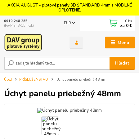
AKCIA AUGUST - plotové panely 3D ŠTANDARD 4mm a MOBILNÉ
OPLOTENIE.
0
ks
0910 248 285
EUR
za
0 €
(Po-Pia, 8-15 hod.)
Menu
Hľadať
Úvod
PRÍSLUŠENSTVO
Úchyt panelu priebežný 48mm
Úchyt panelu priebežný 48mm