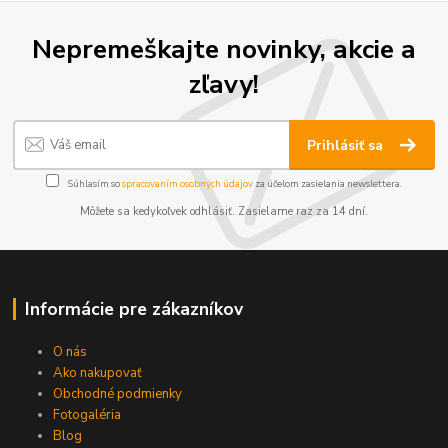
Nepremeškajte novinky, akcie a
zľavy!
Prihlásiť sa
Súhlasím so
spracovaním osobných údajov
za účelom zasielania newslettera.
Môžete sa kedykoľvek odhlásiť. Zasielame raz za 14 dní.
Informácie pre zákazníkov
O nás
Ako nakupovať
Obchodné podmienky
Fotogaléria
Blog