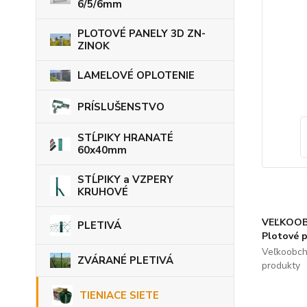
6/5/6mm
PLOTOVÉ PANELY 3D ZN-
ZINOK
LAMELOVÉ OPLOTENIE
PRÍSLUŠENSTVO
STĹPIKY HRANATÉ
60x40mm
STĹPIKY a VZPERY
KRUHOVÉ
VEĽKOOB
PLETIVÁ
Plotové 
Veľkoobch
ZVÁRANÉ PLETIVÁ
produkty
TIENIACE SIETE