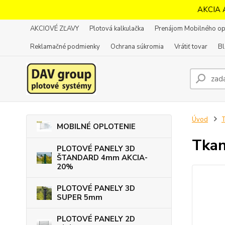
AKCIA 
AKCIOVÉ ZĽAVY
Plotová kalkulačka
Prenájom Mobilného op
Reklamačné podmienky
Ochrana súkromia
Vrátiť tovar
B
Úvod
T
MOBILNÉ OPLOTENIE
Tkan
PLOTOVÉ PANELY 3D
ŠTANDARD 4mm AKCIA-
20%
PLOTOVÉ PANELY 3D
SUPER 5mm
PLOTOVÉ PANELY 2D