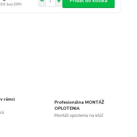
Pridať do košíka
59 €
bez DPH
v rámci
Profesionálna MONTÁŽ
OPLOTENIA
ii
Montáž oplotenia na kľúč