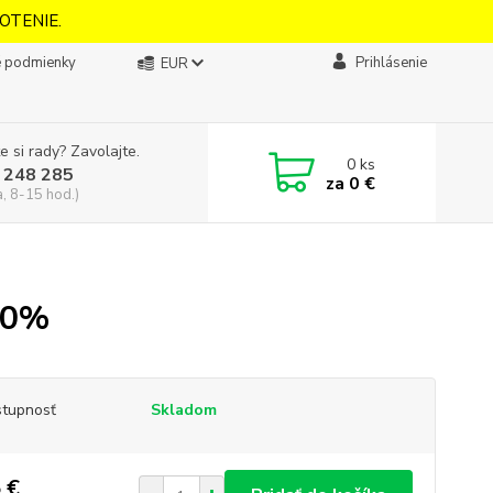
OTENIE.
 podmienky
Prihlásenie
EUR
e si rady? Zavolajte.
0
ks
 248 285
za
0 €
a, 8-15 hod.)
90%
tupnosť
Skladom
 €