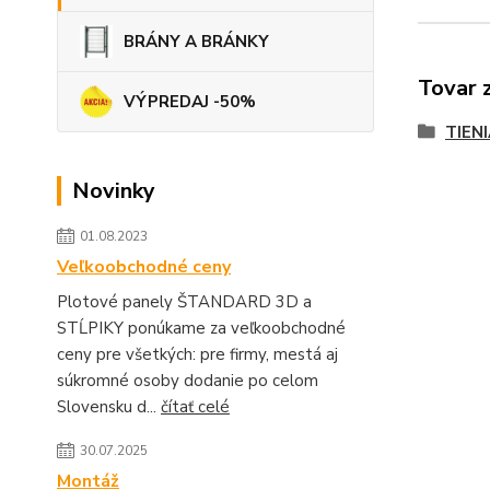
BRÁNY A BRÁNKY
Tovar 
VÝPREDAJ -50%
TIEN
Novinky
01.08.2023
Veľkoobchodné ceny
Plotové panely ŠTANDARD 3D a
STĹPIKY ponúkame za veľkoobchodné
ceny pre všetkých: pre firmy, mestá aj
súkromné osoby dodanie po celom
Slovensku d...
čítať celé
30.07.2025
Montáž