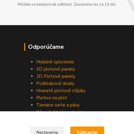
Môžete sa kedykoľvek odhlásiť. Zasielame raz za 14 dní.
Odporúčame
Mobilné oplotenie
3D plotové panely
2D Plotové panely
Podhrabové dosky
Hranaté plotové stĺpiky
Pletivo na plot
Tieniace siete a pásy
Záhradné brány a bránky
Súhlasím
Nastavenia