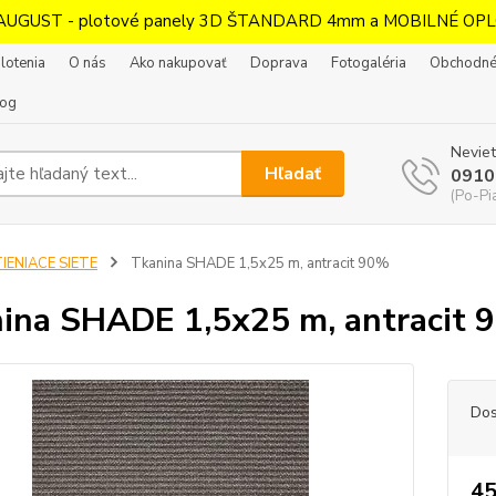
AUGUST - plotové panely 3D ŠTANDARD 4mm a MOBILNÉ OPL
lotenia
O nás
Ako nakupovať
Doprava
Fotogaléria
Obchodné
log
Neviet
Hľadať
0910
(Po-Pi
IENIACE SIETE
Tkanina SHADE 1,5x25 m, antracit 90%
ina SHADE 1,5x25 m, antracit 
Dos
45