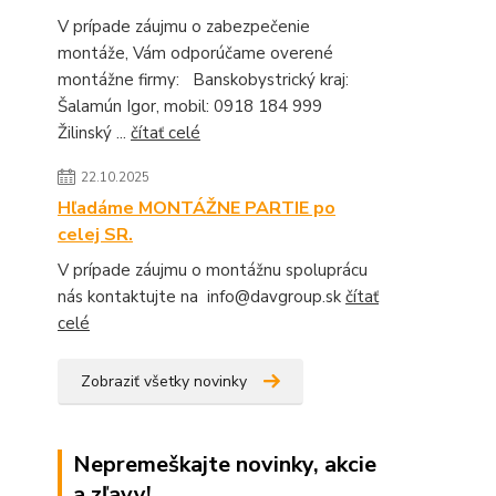
V prípade záujmu o zabezpečenie
montáže, Vám odporúčame overené
montážne firmy: Banskobystrický kraj:
Šalamún Igor, mobil: 0918 184 999
Žilinský ...
čítať celé
22.10.2025
Hľadáme MONTÁŽNE PARTIE po
celej SR.
V prípade záujmu o montážnu spoluprácu
nás kontaktujte na info@davgroup.sk
čítať
celé
Zobraziť všetky novinky
Nepremeškajte novinky, akcie
a zľavy!