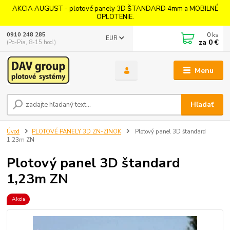
AKCIA AUGUST - plotové panely 3D ŠTANDARD 4mm a MOBILNÉ
OPLOTENIE.
0
ks
0910 248 285
EUR
za
0 €
(Po-Pia, 8-15 hod.)
Menu
Hľadať
Úvod
PLOTOVÉ PANELY 3D ZN-ZINOK
Plotový panel 3D štandard
1,23m ZN
Plotový panel 3D štandard
1,23m ZN
Akcia