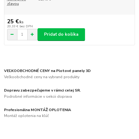
zľavou
25 €
/
ks
20,33 €
bez DPH
Pridať do košíka
VEĽKOOBCHODNÉ CENY na Plotové panely 3D
Veľkoobchodné ceny na vybrané produkty
Dopravu zabezpečujeme v rámci celej SR.
Podrobné informácie v sekcii doprava
Profesionálna MONTÁŽ OPLOTENIA
Montáž oplotenia na kľúč