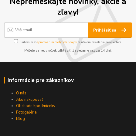
Nepremeškajte novinky, akcie a
zľavy!
Prihlásiť sa
Súhlasím so
spracovaním osobných údajov
za účelom zasielania newslettera.
Môžete sa kedykoľvek odhlásiť. Zasielame raz za 14 dní.
Informácie pre zákazníkov
O nás
Ako nakupovať
Obchodné podmienky
Fotogaléria
Blog