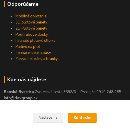
Odporúčame
Mobilné oplotenie
3D plotové panely
2D Plotové panely
Podhrabové dosky
Hranaté plotové stĺpiky
Pletivo na plot
Tieniace siete a pásy
Záhradné brány a bránky
Kde nás nájdete
Banská Bystrica
Zvolenská cesta 3398/6. - Predajňa 0910 248 285
info@davgroup.sk
Súhlasím
Nastavenia