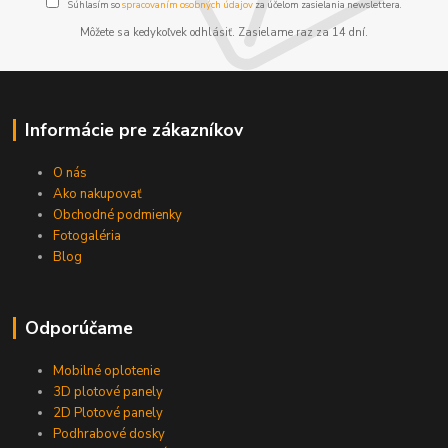
Súhlasím so
spracovaním osobných údajov
za účelom zasielania newslettera.
Môžete sa kedykoľvek odhlásiť. Zasielame raz za 14 dní.
Informácie pre zákazníkov
O nás
Ako nakupovať
Obchodné podmienky
Fotogaléria
Blog
Odporúčame
Mobilné oplotenie
3D plotové panely
2D Plotové panely
Podhrabové dosky