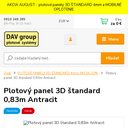
AKCIA AUGUST - plotové panely 3D ŠTANDARD 4mm a MOBILNÉ
OPLOTENIE.
0
ks
0910 248 285
EUR
za
0 €
(Po-Pia, 8-15 hod.)
Menu
Hľadať
Úvod
PLOTOVÉ PANELY 3D ŠTANDARD 4mm AKCIA-20%
Plotový
panel 3D štandard 0,83m Antracit
Plotový panel 3D štandard
0,83m Antracit
Novinka
Akcia