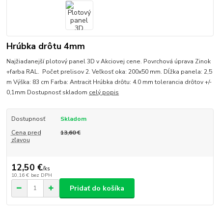
Hrúbka drôtu 4mm
Najžiadanejší plotový panel 3D v Akciovej cene. Povrchová úprava Zinok
+farba RAL. Počet prelisov 2. Veľkosť oka: 200x50 mm. Dĺžka panela: 2,5
m Výška: 83 cm Farba: Antracit Hrúbka drôtu: 4.0 mm tolerancia drôtov +/-
0,1mm Dostupnosť skladom
celý popis
Dostupnosť
Skladom
Cena pred
13,60 €
zľavou
12,50 €
/
ks
10,16 €
bez DPH
Pridať do košíka