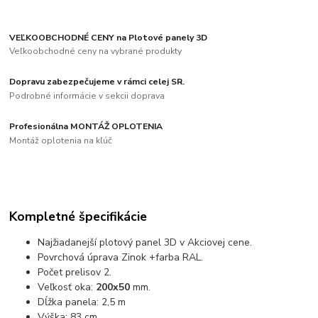
VEĽKOOBCHODNÉ CENY na Plotové panely 3D
Veľkoobchodné ceny na vybrané produkty
Dopravu zabezpečujeme v rámci celej SR.
Podrobné informácie v sekcii doprava
Profesionálna MONTÁŽ OPLOTENIA
Montáž oplotenia na kľúč
Kompletné špecifikácie
Najžiadanejší plotový panel 3D v Akciovej cene.
Povrchová úprava Zinok +farba RAL.
Počet prelisov 2.
Veľkosť oka:
200x50
mm.
Dĺžka panela: 2,5 m
Výška: 83 cm