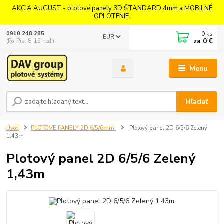
AKCIA AUGUST - plotové panely 3D ŠTANDARD 4mm a MOBILNÉ
OPLOTENIE.
0
ks
0910 248 285
EUR
za
0 €
(Po-Pia, 8-15 hod.)
Menu
Hľadať
Úvod
PLOTOVÉ PANELY 2D 6/5/6mm
Plotový panel 2D 6/5/6 Zelený
1,43m
Plotový panel 2D 6/5/6 Zelený
1,43m