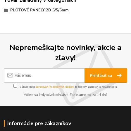
Tovar zaradený v kategóriách
PLOTOVÉ PANELY 2D 6/5/6mm
Nepremeškajte novinky, akcie a
zľavy!
Prihlásiť sa
Súhlasím so
spracovaním osobných údajov
za účelom zasielania newslettera.
Môžete sa kedykoľvek odhlásiť. Zasielame raz za 14 dní.
Informácie pre zákazníkov