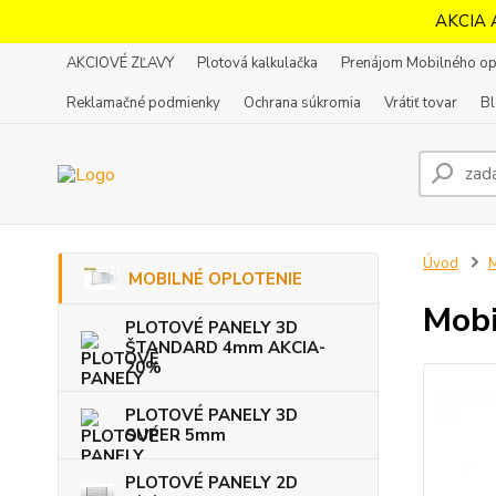
AKCIA 
AKCIOVÉ ZĽAVY
Plotová kalkulačka
Prenájom Mobilného op
Reklamačné podmienky
Ochrana súkromia
Vrátiť tovar
B
Úvod
MOBILNÉ OPLOTENIE
Mobi
PLOTOVÉ PANELY 3D
ŠTANDARD 4mm AKCIA-
20%
PLOTOVÉ PANELY 3D
SUPER 5mm
PLOTOVÉ PANELY 2D