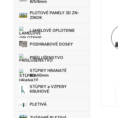
6/5/6mm
PLOTOVÉ PANELY 3D ZN-
ZINOK
LAMELOVÉ OPLOTENIE
PODHRABOVÉ DOSKY
PRÍSLUŠENSTVO
STĹPIKY HRANATÉ
60x40mm
STĹPIKY a VZPERY
KRUHOVÉ
PLETIVÁ
ZVÁRANÉ PLETIVÁ