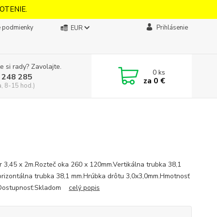
OTENIE.
 podmienky
Prihlásenie
EUR
e si rady? Zavolajte.
0
ks
 248 285
za
0 €
a, 8-15 hod.)
 3,45 x 2m.Rozteč oka 260 x 120mm.Vertikálna trubka 38,1
rizontálna trubka 38,1 mm.Hrúbka drôtu 3,0x3,0mm.Hmotnosť
 Dostupnosť:Skladom
celý popis