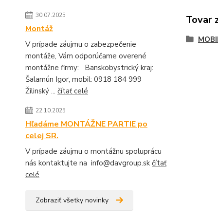
30.07.2025
Tovar 
Montáž
MOBI
V prípade záujmu o zabezpečenie
montáže, Vám odporúčame overené
montážne firmy: Banskobystrický kraj:
Šalamún Igor, mobil: 0918 184 999
Žilinský ...
čítať celé
22.10.2025
Hľadáme MONTÁŽNE PARTIE po
celej SR.
V prípade záujmu o montážnu spoluprácu
nás kontaktujte na info@davgroup.sk
čítať
celé
Zobraziť všetky novinky