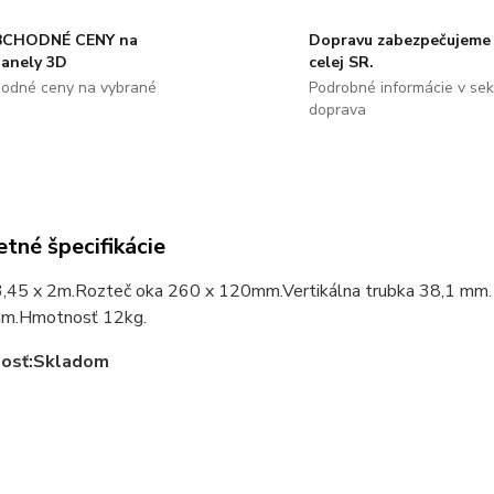
CHODNÉ CENY na
Dopravu zabezpečujeme 
panely 3D
celej SR.
odné ceny na vybrané
Podrobné informácie v sekc
doprava
tné špecifikácie
,45 x 2m.Rozteč oka 260 x 120mm.Vertikálna trubka 38,1 mm. 
mm.Hmotnosť 12kg.
osť:Skladom