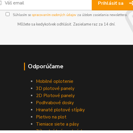
Prihlásiť sa
Súhlasím so
spracovaním osobných údajov
za účelom zasielania newslettera.
Môžete sa kedykoľvek odhlásiť. Zasielame raz za 14 dní.
Odporúčame
Mobilné oplotenie
3D plotové panely
2D Plotové panely
Podhrabové dosky
Hranaté plotové stĺpiky
Pletivo na plot
Tieniace siete a pásy
Záhradné brány a bránky