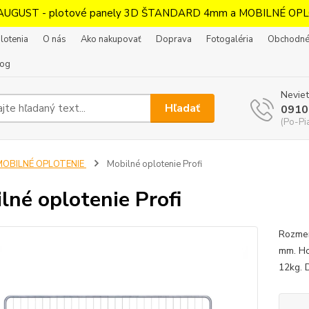
AUGUST - plotové panely 3D ŠTANDARD 4mm a MOBILNÉ OPL
lotenia
O nás
Ako nakupovať
Doprava
Fotogaléria
Obchodné
log
Neviet
Hľadať
0910
(Po-Pi
MOBILNÉ OPLOTENIE
Mobilné oplotenie Profi
lné oplotenie Profi
Rozmer
mm. Ho
12kg.