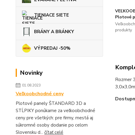
VEĽKOOB
TIENIACE SIETE
Plotové 
Veľkoobch
produkty
BRÁNY A BRÁNKY
VÝPREDAJ -50%
Komple
Novinky
Rozmer 3
01.08.2023
3,0x3,0
Veľkoobchodné ceny
Dostupn
Plotové panely ŠTANDARD 3D a
STĹPIKY ponúkame za veľkoobchodné
ceny pre všetkých: pre firmy, mestá aj
súkromné osoby dodanie po celom
Slovensku d...
čítať celé